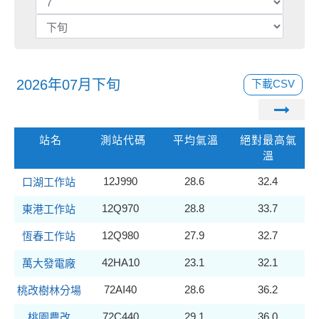
2026年07月下旬
下載CSV
站名
測站代碼
平均氣溫
絕對最高氣
溫
12J990
28.6
32.4
口湖工作站
12Q970
28.8
33.7
東港工作站
12Q980
27.9
32.7
恆春工作站
42HA10
23.1
32.1
萬大發電廠
72AI40
28.6
36.2
桃改樹林分場
72C440
29.1
36.0
桃園農改