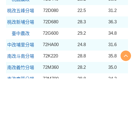
72D080
22.5
31.2
桃改五峰分場
72D680
28.3
36.3
桃改新埔分場
72G600
29.2
34.8
臺中農改
72HA00
24.8
31.6
中改埔里分場
72K220
28.8
35.8
南改斗南分場
72M360
28.2
35.0
南改義竹分場
72M700
28.8
34.3
南改鹿草分場
72N100
27.8
34.3
臺南農改
72N240
29.2
32.8
七股研究中心
72Q010
28.4
35.9
高雄農改
72S200
26.7
35.8
東改班鳩分場