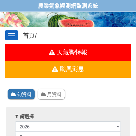
農業氣象觀測網監測系統
首頁/
選
天氣警特報
單
颱風消息
旬資料
月資料
請選擇