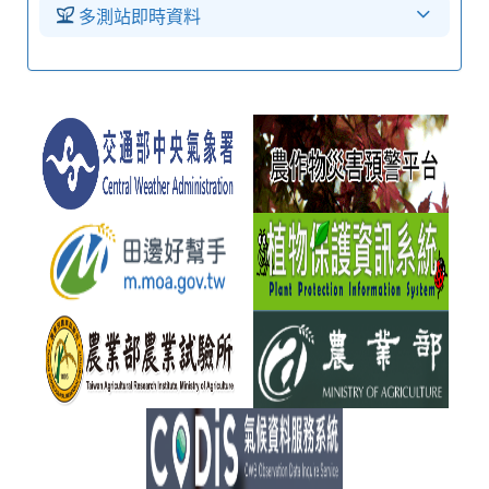
多測站即時資料